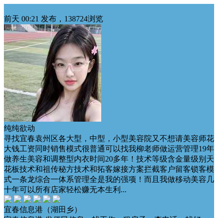
寻人寻物
前天 00:21 发布，138724浏览
纯纯欲动
寻找宜春袁州区各大型，中型，小型美容院又不想请美容师花
大钱工资同时销售模式很普通可以找我柳老师做运营管理19年
做养生美容和调整型内衣时间20多年！技术等级含金量级别天
花板技术和祖传秘方技术和拓客嫁接方案拦截客户留客锁客模
式一条龙综合一体系管理全是我的强项！而且我做移动美容几
十年可以所有店家轻松赚无本生利...
宜春信息港（湖田乡）