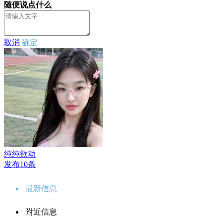
随便说点什么
取消
确定
纯纯欲动
发布10条
最新信息
附近信息