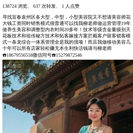
138724 浏览、 637 次转发、 1 人点赞
寻找宜春袁州区各大型，中型，小型美容院又不想请美容师花
大钱工资同时销售模式很普通可以找我柳老师做运营管理19年
做养生美容和调整型内衣时间20多年！技术等级含金量级别天
花板技术和祖传秘方技术和拓客嫁接方案拦截客户留客锁客模
式一条龙综合一体系管理全是我的强项！而且我做移动美容几
十年可以所有店家轻松赚无本生利快活钱请与柳老师
☎️18679556518微信同号☎️15279872546