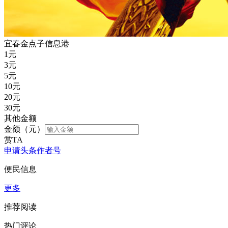
宜春金点子信息港
1
元
3
元
5
元
10
元
20
元
30
元
其他金额
金额（元）
赏TA
申请头条作者号
便民信息
更多
推荐阅读
热门评论