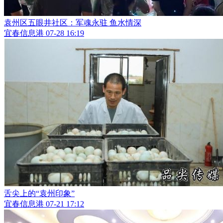
袁州区五眼井社区：军魂永驻 鱼水情深
宜春信息港
07-28 16:19
舌尖上的“袁州印象”
宜春信息港
07-21 17:12