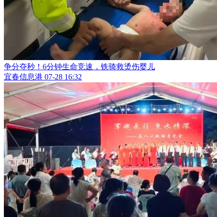
争分夺秒！6分钟生命竞速，铁骑救烫伤婴儿
宜春信息港
07-28 16:32