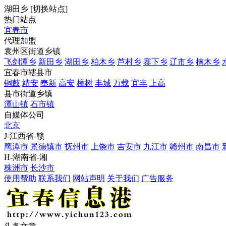
湖田乡
[
切换站点
]
热门站点
宜春市
代理加盟
袁州区街道乡镇
飞剑潭乡
新田乡
湖田乡
柏木乡
芦村乡
寨下乡
辽市乡
楠木乡
宜春市辖县市
铜鼓
靖安
奉新
高安
樟树
丰城
万载
宜丰
上高
县市街道乡镇
潭山镇
石市镇
自媒体公司
北京
J-江西省-赣
鹰潭市
景德镇市
抚州市
上饶市
吉安市
九江市
赣州市
南昌市
H-湖南省-湘
株洲市
长沙市
使用帮助
联系我们
网站声明
关于我们
广告服务