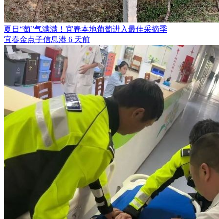
夏日“萄”气满满！宜春本地葡萄进入最佳采摘季
宜春金点子信息港
6 天前