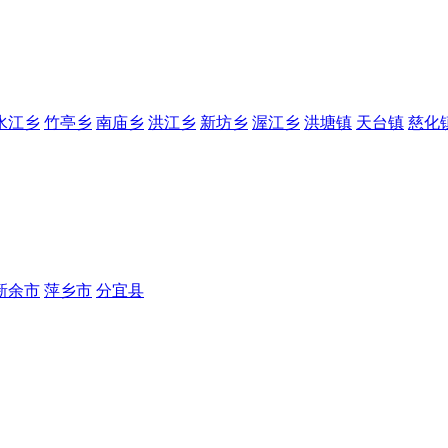
水江乡
竹亭乡
南庙乡
洪江乡
新坊乡
渥江乡
洪塘镇
天台镇
慈化
新余市
萍乡市
分宜县