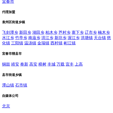
宜春市
代理加盟
袁州区街道乡镇
飞剑潭乡
新田乡
湖田乡
柏木乡
芦村乡
寨下乡
辽市乡
楠木乡
水江乡
竹亭乡
南庙乡
洪江乡
新坊乡
渥江乡
洪塘镇
天台镇
慈
化镇
三阳镇
温汤镇
金瑞镇
西村镇
彬江镇
宜春市辖县市
铜鼓
靖安
奉新
高安
樟树
丰城
万载
宜丰
上高
县市街道乡镇
潭山镇
石市镇
自媒体公司
北京