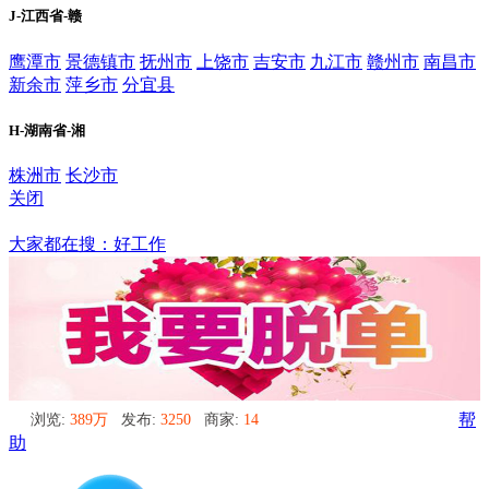
J-江西省-赣
鹰潭市
景德镇市
抚州市
上饶市
吉安市
九江市
赣州市
南昌市
新余市
萍乡市
分宜县
H-湖南省-湘
株洲市
长沙市
关闭
抚州市
大家都在搜：好工作
浏览:
389万
发布:
3250
商家:
14
帮
助