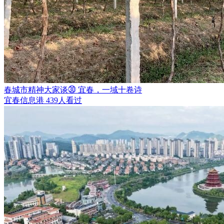
春城市精神大家谈㉚ 宜春，一域十卷诗
宜春信息港
439人看过