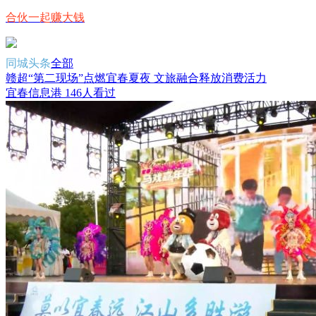
合伙一起赚大钱
同城头条
全部
赣超“第二现场”点燃宜春夏夜 文旅融合释放消费活力
宜春信息港
146人看过