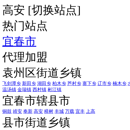
高安
[
切换站点
]
热门站点
宜春市
代理加盟
袁州区街道乡镇
飞剑潭乡
新田乡
湖田乡
柏木乡
芦村乡
寨下乡
辽市乡
楠木乡
温汤镇
金瑞镇
西村镇
彬江镇
宜春市辖县市
铜鼓
靖安
奉新
高安
樟树
丰城
万载
宜丰
上高
县市街道乡镇