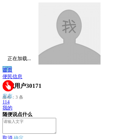
正在加载...
私信
首页
便民信息
同城用户30171
发布
发布：3 条
114
我的
随便说点什么
取消
确定