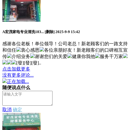
A宏茂家电专业清洗183...
[删除]
2025-9-9 15:42
感谢各位老板！单位领导！公司老总！新老顾客们的一路支持
和信任
衷心感恩
各位亲朋好友！新老顾客们的口碑相互宣
传
介绍业务
谢谢您们的关爱
健康你我他
服务千万家
[發][發][發]..
点击加载更多
没有更多评论...
正在加载...
随便说点什么
取消
确定